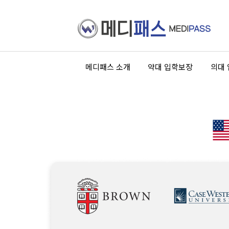
메디패스 소개
약대 입학보장
의대