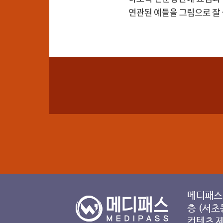
메디패스 
층 (서초
컨텐츠 