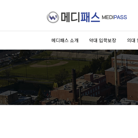
메디패스 소개
약대 입학보장
의대