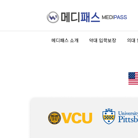
메디패스 소개
약대 입학보장
의대